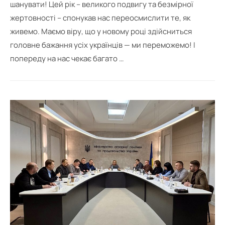
шанувати! Цей рік – великого подвигу та безмірної
жертовності – спонукав нас переосмислити те, як
живемо. Маємо віру, що у новому році здійсниться
головне бажання усіх українців — ми переможемо! І
попереду на нас чекає багато …