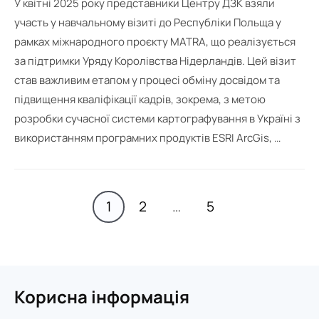
У квітні 2025 року представники Центру ДЗК взяли
участь у навчальному візиті до Республіки Польща у
рамках міжнародного проєкту MATRA, що реалізується
за підтримки Уряду Королівства Нідерландів. Цей візит
став важливим етапом у процесі обміну досвідом та
підвищення кваліфікації кадрів, зокрема, з метою
розробки сучасної системи картографування в Україні з
використанням програмних продуктів ESRI ArcGis, …
Пагінація
1
2
…
5
записів
Корисна інформація