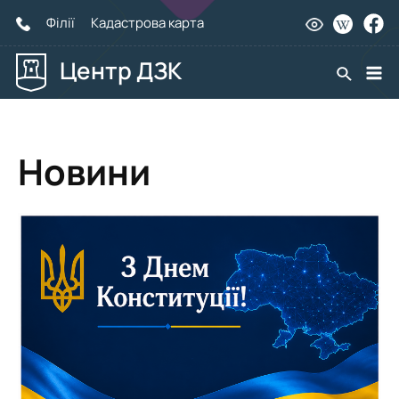
Філії
Кадастрова карта
Центр ДЗК
Пошук
Mai
Me
Новини