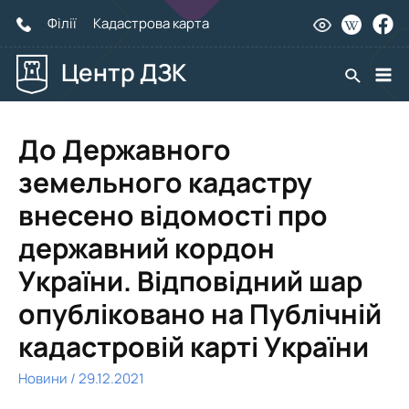
Філії
Кадастрова карта
Центр ДЗК
Пошук
Mai
Me
До Державного
земельного кадастру
внесено відомості про
державний кордон
України. Відповідний шар
опубліковано на Публічній
кадастровій карті України
Новини
/
29.12.2021